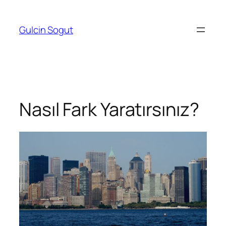
Skip
to
Gulcin Sogut
content
Nasıl Fark Yaratırsınız?