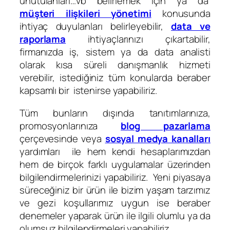
unutulanları…vb belirlemek için ya da
müşteri ilişkileri yönetimi
konusunda
ihtiyaç duyulanları belirleyebilir,
data ve
raporlama
ihtiyaçlarınızı çıkartabilir,
firmanızda iş, sistem ya da data analisti
olarak kısa süreli danışmanlık hizmeti
verebilir, istediğiniz tüm konularda beraber
kapsamlı bir istenirse yapabiliriz.
Tüm bunların dışında tanıtımlarınıza,
promosyonlarınıza
blog pazarlama
çerçevesinde veya
sosyal medya kanalları
yardımları ile hem kendi hesaplarımızdan
hem de birçok farklı uygulamalar üzerinden
bilgilendirmelerinizi yapabiliriz. Yeni piyasaya
süreceğiniz bir ürün ile bizim yaşam tarzımız
ve gezi koşullarımız uygun ise beraber
denemeler yaparak ürün ile ilgili olumlu ya da
olumsuz bilgilendirmeleri yapabiliriz.